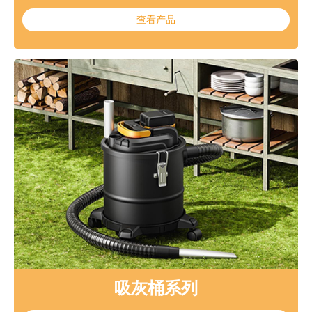
查看产品
欢
迎
登
吸灰桶系列
录