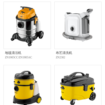
地毯清洁机
布艺清洗机
ZN1905CC/ZN1905AC
ZN2302
欢
迎
登
录